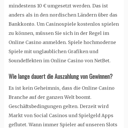
mindestens 10 € umgesetzt werden. Das ist
anders als in den nordischen Ländern über das
Bankkonto. Um Casinospiele kostenlos spielen
zu können, müssen Sie sich in der Regel im
Online Casino anmelden. Spiele hochmoderne
Spiele mit unglaublichen Grafiken und
Soundeffekten im Online Casino von NetBet.
Wie lange dauert die Auszahlung von Gewinnen?
Es ist kein Geheimnis, dass die Online Casino
Branche auf der ganzen Welt boomt.
Geschäftsbedingungen gelten. Derzeit wird
Markt von Social Casinos und Spielgeld Apps
geflutet. Wann immer Spieler auf unseren Slots