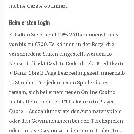
mobile Geräte optimiert.
Beim ersten Login
Erhalten Sie einen 100% Willkommensbonus
von bis zu €500. Es können in der Regel drei
verschiedene Stufen eingestellt werden. Io +
Neosurf: direkt Cash to Code: direkt Kreditkarte
+ Bank: 1 bis 2 Tage Bearbeitungszeit: innerhalb
12 Stunden. Für jeden neuen Spieler ist es
ratsam, sich bei einem neuen Online Casino
nicht allein nach den RTPs Return to Player
Quote = Auszahlungsrate der Automatenspiele
oder den Gewinnchancen bei den Tischspielen
oder im Live Casino zu orientieren. In den Top