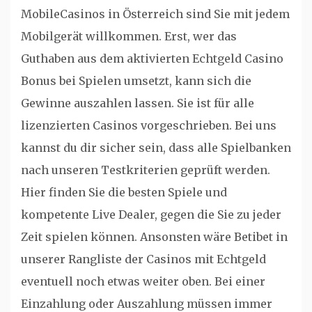
MobileCasinos in Österreich sind Sie mit jedem
Mobilgerät willkommen. Erst, wer das
Guthaben aus dem aktivierten Echtgeld Casino
Bonus bei Spielen umsetzt, kann sich die
Gewinne auszahlen lassen. Sie ist für alle
lizenzierten Casinos vorgeschrieben. Bei uns
kannst du dir sicher sein, dass alle Spielbanken
nach unseren Testkriterien geprüft werden.
Hier finden Sie die besten Spiele und
kompetente Live Dealer, gegen die Sie zu jeder
Zeit spielen können. Ansonsten wäre Betibet in
unserer Rangliste der Casinos mit Echtgeld
eventuell noch etwas weiter oben. Bei einer
Einzahlung oder Auszahlung müssen immer