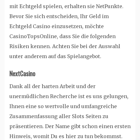
mit Echtgeld spielen, erhalten sie NetPunkte.
Bevor Sie sich entscheiden, Ihr Geld im
Echtgeld Casino einzusetzen, möchte
CasinoTopsOnline, dass Sie die folgenden
Risiken kennen. Achten Sie bei der Auswahl
unter anderem auf das Spielangebot.
NextCasino
Dank all der harten Arbeit und der
unermüdlichen Recherche ist es uns gelungen,
Ihnen eine so wertvolle und umfangreiche
Zusammenfassung aller Slots Seiten zu
präsentieren. Der Name gibt schon einen ersten
Hinweis, womit Du es hier zu tun bekommst.