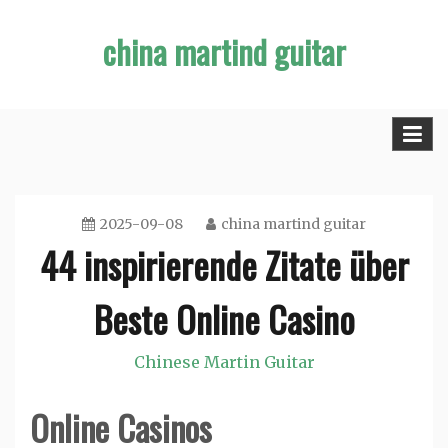
Skip
china martind guitar
to
content
2025-09-08
china martind guitar
44 inspirierende Zitate über
Beste Online Casino
Chinese Martin Guitar
Online Casinos