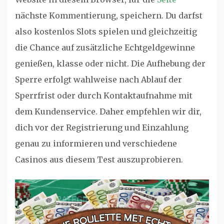
nächste Kommentierung, speichern. Du darfst
also kostenlos Slots spielen und gleichzeitig
die Chance auf zusätzliche Echtgeldgewinne
genießen, klasse oder nicht. Die Aufhebung der
Sperre erfolgt wahlweise nach Ablauf der
Sperrfrist oder durch Kontaktaufnahme mit
dem Kundenservice. Daher empfehlen wir dir,
dich vor der Registrierung und Einzahlung
genau zu informieren und verschiedene
Casinos aus diesem Test auszuprobieren.