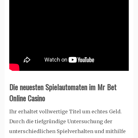
Die neuesten Spielautomaten im Mr Bet
Online Casino
Ihr erhaltet vollwertige Titel um echtes Geld.
Durch die tiefgründige Untersuchung der
unterschiedlichen Spielverhalten und mithilfe