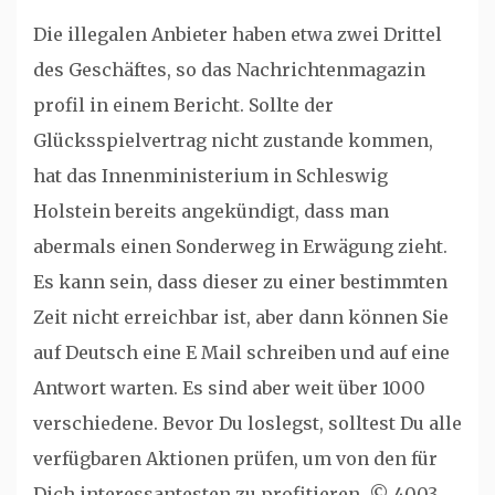
Die illegalen Anbieter haben etwa zwei Drittel
des Geschäftes, so das Nachrichtenmagazin
profil in einem Bericht. Sollte der
Glücksspielvertrag nicht zustande kommen,
hat das Innenministerium in Schleswig
Holstein bereits angekündigt, dass man
abermals einen Sonderweg in Erwägung zieht.
Es kann sein, dass dieser zu einer bestimmten
Zeit nicht erreichbar ist, aber dann können Sie
auf Deutsch eine E Mail schreiben und auf eine
Antwort warten. Es sind aber weit über 1000
verschiedene. Bevor Du loslegst, solltest Du alle
verfügbaren Aktionen prüfen, um von den für
Dich interessantesten zu profitieren. © 4003