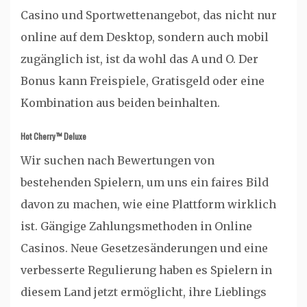
Casino und Sportwettenangebot, das nicht nur
online auf dem Desktop, sondern auch mobil
zugänglich ist, ist da wohl das A und O. Der
Bonus kann Freispiele, Gratisgeld oder eine
Kombination aus beiden beinhalten.
Hot Cherry™ Deluxe
Wir suchen nach Bewertungen von
bestehenden Spielern, um uns ein faires Bild
davon zu machen, wie eine Plattform wirklich
ist. Gängige Zahlungsmethoden in Online
Casinos. Neue Gesetzesänderungen und eine
verbesserte Regulierung haben es Spielern in
diesem Land jetzt ermöglicht, ihre Lieblings