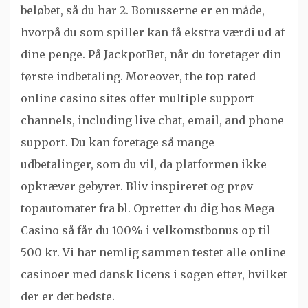
beløbet, så du har 2. Bonusserne er en måde,
hvorpå du som spiller kan få ekstra værdi ud af
dine penge. På JackpotBet, når du foretager din
første indbetaling. Moreover, the top rated
online casino sites offer multiple support
channels, including live chat, email, and phone
support. Du kan foretage så mange
udbetalinger, som du vil, da platformen ikke
opkræver gebyrer. Bliv inspireret og prøv
topautomater fra bl. Opretter du dig hos Mega
Casino så får du 100% i velkomstbonus op til
500 kr. Vi har nemlig sammen testet alle online
casinoer med dansk licens i søgen efter, hvilket
der er det bedste.