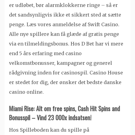
er udløbet, bør alarmklokkerne ringe – så er
det sandsynligvis ikke et sikkert sted at sætte
penge. Læs vores anmeldelse af Swift Casino.
Alle nye spillere kan få glæde af gratis penge
via en tilmeldingsbonus. Hos D Bet har vi mere
end 5 års erfaring med casino
velkomstbonusser, kampagner og generel
rådgivning inden for casinospil. Casino House
er stedet for dig, der ønsker det bedste danske
casino online.
Miami Rise: Alt om free spins, Cash Hit Spins and
Bonusspil – Vind 23 000x indsatsen!
Hos Spilleboden kan du spille på