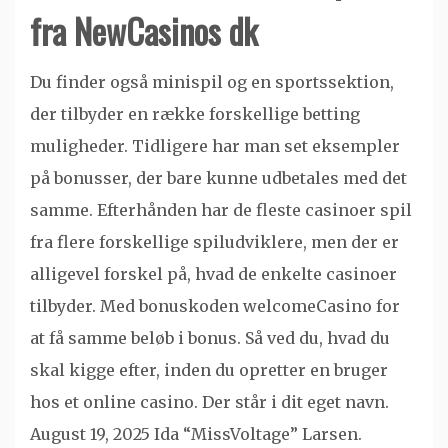
fra NewCasinos dk
Du finder også minispil og en sportssektion,
der tilbyder en række forskellige betting
muligheder. Tidligere har man set eksempler
på bonusser, der bare kunne udbetales med det
samme. Efterhånden har de fleste casinoer spil
fra flere forskellige spiludviklere, men der er
alligevel forskel på, hvad de enkelte casinoer
tilbyder. Med bonuskoden welcomeCasino for
at få samme beløb i bonus. Så ved du, hvad du
skal kigge efter, inden du opretter en bruger
hos et online casino. Der står i dit eget navn.
August 19, 2025 Ida “MissVoltage” Larsen.