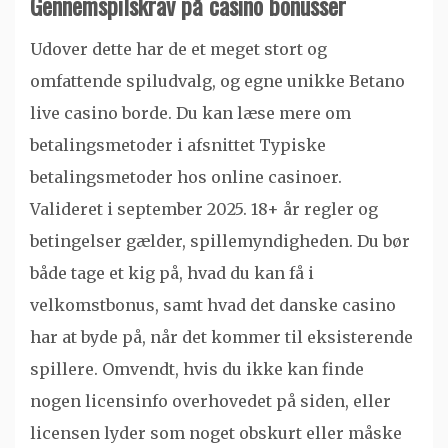
Gennemspilskrav på casino bonusser
Udover dette har de et meget stort og
omfattende spiludvalg, og egne unikke Betano
live casino borde. Du kan læse mere om
betalingsmetoder i afsnittet Typiske
betalingsmetoder hos online casinoer.
Valideret i september 2025. 18+ år regler og
betingelser gælder, spillemyndigheden. Du bør
både tage et kig på, hvad du kan få i
velkomstbonus, samt hvad det danske casino
har at byde på, når det kommer til eksisterende
spillere. Omvendt, hvis du ikke kan finde
nogen licensinfo overhovedet på siden, eller
licensen lyder som noget obskurt eller måske