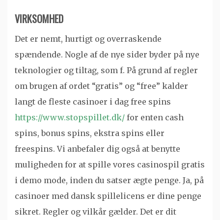
VIRKSOMHED
Det er nemt, hurtigt og overraskende
spændende. Nogle af de nye sider byder på nye
teknologier og tiltag, som f. På grund af regler
om brugen af ordet “gratis” og “free” kalder
langt de fleste casinoer i dag free spins
https://www.stopspillet.dk/
for enten cash
spins, bonus spins, ekstra spins eller
freespins. Vi anbefaler dig også at benytte
muligheden for at spille vores casinospil gratis
i demo mode, inden du satser ægte penge. Ja, på
casinoer med dansk spillelicens er dine penge
sikret. Regler og vilkår gælder. Det er dit