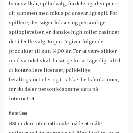
bonusvilkår, spiludvalg, fordele og ulemper –
alt sammen med fokus på ansvarligt spil. For
spillere, der søger luksus og personlige
spiloplevelser, er danske high roller casinoer
det ideelle valg. Kupon 5 giver følgende
produkter til kun 14,00 kr. For at være sikker
mod svindel skal du sørge for at tage dig tid til
at kontrollere licenser, pålidelige
betalingsmetoder og it sikkerhedsfunktioner,
før du deler personfølsomme data på
internettet.
Master Gems
BSI er den internationale måde at måle