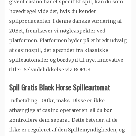
givent casino har et specifikt spil, kan du som
hovedregel vide det, hvis du kender
spilproducenten. I denne danske vurdering af
20Bet, fremhæver vi nøgleaspekter ved
platformen. Platformen byder på et bredt udvalg
af casinospil, der spænder fra klassiske
spilleautomater og bordspil til nye, innovative
titler. Selvudelukkelse via ROFUS.
Spil Gratis Black Horse Spilleautomat
Indbetaling: 100kr, maks. Disse er ikke
afhængige af casino operatøren, så du bør
kontrollere dem separat. Dette betyder, at de
ikke er reguleret af den Spillemyndigheden, og