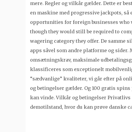
mere. Regler og vilkår gælder. Dette er bes
en maskine med progressive jackpots, så e
opportunities for foreign businesses who 
though they would still be required to comp
wagering category they offer. De samme si
apps såvel som andre platforme og sider. 
omsætningskrav, maksimale udbetalingsgr
klassificeres som exceptionelt mobilvenligt
“sædvanlige” kvaliteter, vi går efter på onl
og betingelser gælder. Og 100 gratis spins 
kan vinde. Vilkår og betingelser Privatlivs
demotilstand, hvor du kan prøve danske cas