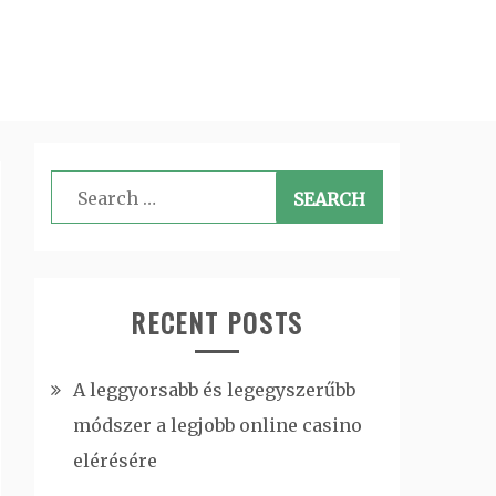
Search
for:
RECENT POSTS
A leggyorsabb és legegyszerűbb
módszer a legjobb online casino
elérésére