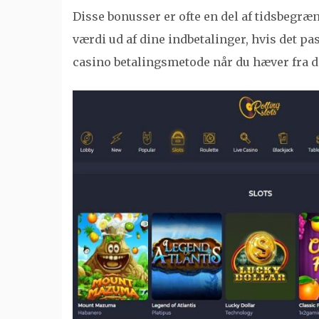
Disse bonusser er ofte en del af tidsbegræ
værdi ud af dine indbetalinger, hvis det pa
casino betalingsmetode når du hæver fra di