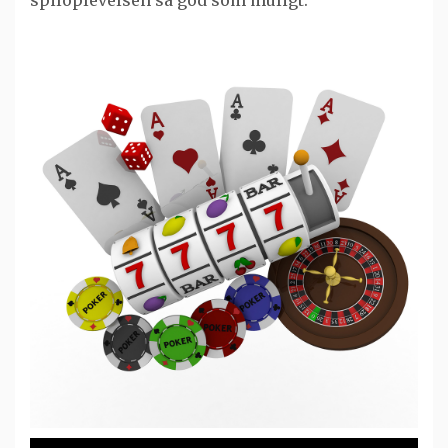
spiloplevelsen så god som muligt.