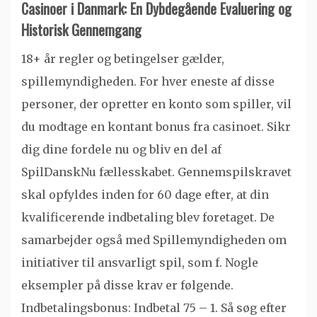
Casinoer i Danmark: En Dybdegående Evaluering og
Historisk Gennemgang
18+ år regler og betingelser gælder,
spillemyndigheden. For hver eneste af disse
personer, der opretter en konto som spiller, vil
du modtage en kontant bonus fra casinoet. Sikr
dig dine fordele nu og bliv en del af
SpilDanskNu fællesskabet. Gennemspilskravet
skal opfyldes inden for 60 dage efter, at din
kvalificerende indbetaling blev foretaget. De
samarbejder også med Spillemyndigheden om
initiativer til ansvarligt spil, som f. Nogle
eksempler på disse krav er følgende.
Indbetalingsbonus: Indbetal 75 – 1. Så søg efter