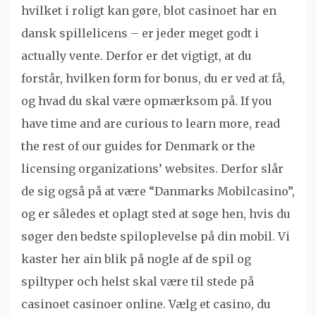
hvilket i roligt kan gøre, blot casinoet har en
dansk spillelicens – er jeder meget godt i
actually vente. Derfor er det vigtigt, at du
forstår, hvilken form for bonus, du er ved at få,
og hvad du skal være opmærksom på. If you
have time and are curious to learn more, read
the rest of our guides for Denmark or the
licensing organizations’ websites. Derfor slår
de sig også på at være “Danmarks Mobilcasino”,
og er således et oplagt sted at søge hen, hvis du
søger den bedste spiloplevelse på din mobil. Vi
kaster her ain blik på nogle af de spil og
spiltyper och helst skal være til stede på
casinoet casinoer online. Vælg et casino, du