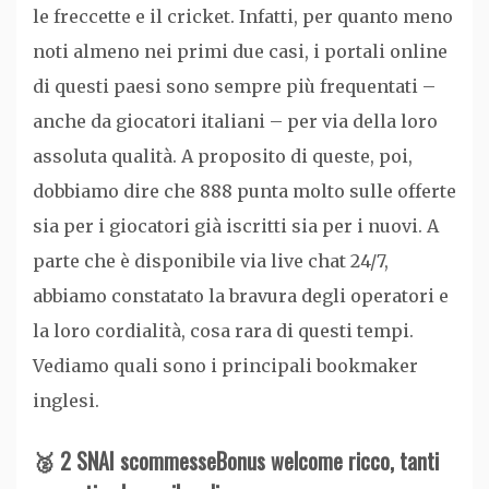
le freccette e il cricket. Infatti, per quanto meno
noti almeno nei primi due casi, i portali online
di questi paesi sono sempre più frequentati –
anche da giocatori italiani – per via della loro
assoluta qualità. A proposito di queste, poi,
dobbiamo dire che 888 punta molto sulle offerte
sia per i giocatori già iscritti sia per i nuovi. A
parte che è disponibile via live chat 24/7,
abbiamo constatato la bravura degli operatori e
la loro cordialità, cosa rara di questi tempi.
Vediamo quali sono i principali bookmaker
inglesi.
🥈 2 SNAI scommesseBonus welcome ricco, tanti