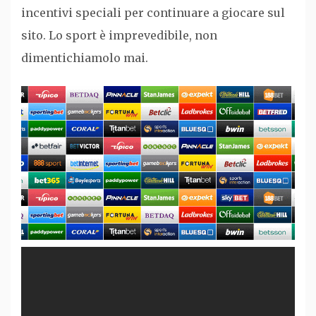
incentivi speciali per continuare a giocare sul
sito. Lo sport è imprevedibile, non
dimentichiamolo mai.