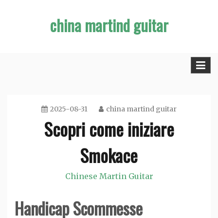
Skip
china martind guitar
to
content
2025-08-31
china martind guitar
Scopri come iniziare
Smokace
Chinese Martin Guitar
Handicap Scommesse