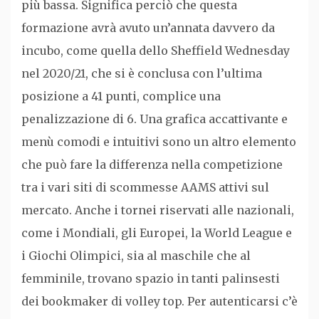
più bassa. Significa perciò che questa
formazione avrà avuto un’annata davvero da
incubo, come quella dello Sheffield Wednesday
nel 2020/21, che si è conclusa con l’ultima
posizione a 41 punti, complice una
penalizzazione di 6. Una grafica accattivante e
menù comodi e intuitivi sono un altro elemento
che può fare la differenza nella competizione
tra i vari siti di scommesse AAMS attivi sul
mercato. Anche i tornei riservati alle nazionali,
come i Mondiali, gli Europei, la World League e
i Giochi Olimpici, sia al maschile che al
femminile, trovano spazio in tanti palinsesti
dei bookmaker di volley top. Per autenticarsi c’è