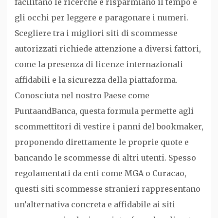
facilitano le ricerche e risparmiano il tempo e
gli occhi per leggere e paragonare i numeri.
Scegliere tra i migliori siti di scommesse
autorizzati richiede attenzione a diversi fattori,
come la presenza di licenze internazionali
affidabili e la sicurezza della piattaforma.
Conosciuta nel nostro Paese come
PuntaandBanca, questa formula permette agli
scommettitori di vestire i panni del bookmaker,
proponendo direttamente le proprie quote e
bancando le scommesse di altri utenti. Spesso
regolamentati da enti come MGA o Curacao,
questi siti scommesse stranieri rappresentano
un’alternativa concreta e affidabile ai siti