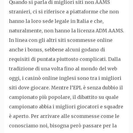
Quando si parla di migliori siti non AAMS
stranieri, ci si riferisce a piattaforme che non
hanno la loro sede legale in Italia e che,
naturalmente, non hanno la licenza ADM AAMS.
In linea con gli altri siti scommesse online
anche i bonus, sebbene alcuni godano di
requisiti di puntata piuttosto complicati. Dalla
tradizione di una volta fino al mondo del web
oggi, i casinò online inglesi sono tra i migliori
siti dove giocare. Mentre l’EPL è senza dubbio il
campionato più popolare, il dibattito su quale
campionato abbia i migliori giocatori e squadre
è aperto. Per arrivare alle scommesse come le
conosciamo noi, bisogna però passare per la