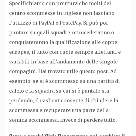
Specifichiamo con premura che molti dei
centro scommesse in inglese non lasciano
l’utilizzo di PayPal e PostePay. Si può poi
puntare su quali squadre retrocederanno o
conquisteranno la qualificazione alle coppe
europee, il tutto con quote sempre allettanti e
variabili in base all’andamento delle singole
compagini. Hai trovato utile questo post. Ad
esempio, se si è scommesso su una partita di
calcio e la squadra su cui si è puntato sta
perdendo, il cashout consente di chiudere la
scommessa e recuperare una parte della
somma scommessa, invece di perdere tutto.