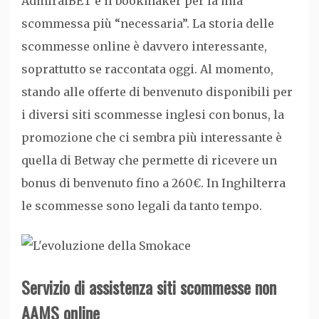
AdmiralBET è il bookmaker per la mia
scommessa più “necessaria”. La storia delle
scommesse online è davvero interessante,
soprattutto se raccontata oggi. Al momento,
stando alle offerte di benvenuto disponibili per
i diversi siti scommesse inglesi con bonus, la
promozione che ci sembra più interessante è
quella di Betway che permette di ricevere un
bonus di benvenuto fino a 260€. In Inghilterra
le scommesse sono legali da tanto tempo.
Servizio di assistenza siti scommesse non
AAMS online