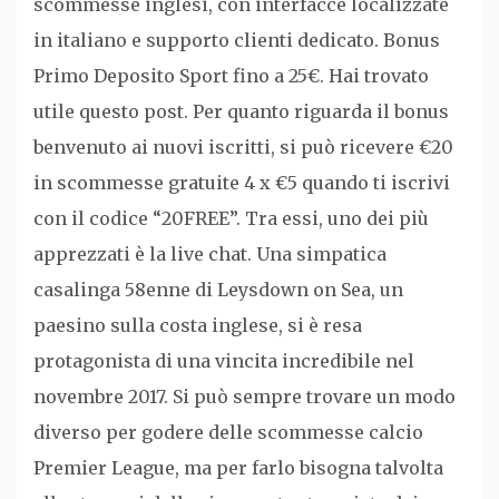
scommesse inglesi, con interfacce localizzate
in italiano e supporto clienti dedicato. Bonus
Primo Deposito Sport fino a 25€. Hai trovato
utile questo post. Per quanto riguarda il bonus
benvenuto ai nuovi iscritti, si può ricevere €20
in scommesse gratuite 4 x €5 quando ti iscrivi
con il codice “20FREE”. Tra essi, uno dei più
apprezzati è la live chat. Una simpatica
casalinga 58enne di Leysdown on Sea, un
paesino sulla costa inglese, si è resa
protagonista di una vincita incredibile nel
novembre 2017. Si può sempre trovare un modo
diverso per godere delle scommesse calcio
Premier League, ma per farlo bisogna talvolta