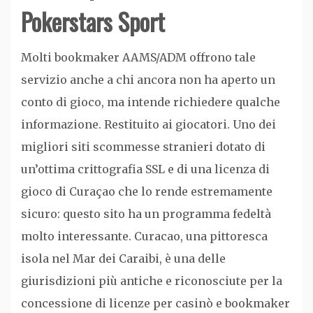
Pokerstars Sport
Molti bookmaker AAMS/ADM offrono tale
servizio anche a chi ancora non ha aperto un
conto di gioco, ma intende richiedere qualche
informazione. Restituito ai giocatori. Uno dei
migliori siti scommesse stranieri dotato di
un’ottima crittografia SSL e di una licenza di
gioco di Curaçao che lo rende estremamente
sicuro: questo sito ha un programma fedeltà
molto interessante. Curacao, una pittoresca
isola nel Mar dei Caraibi, è una delle
giurisdizioni più antiche e riconosciute per la
concessione di licenze per casinò e bookmaker