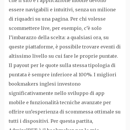
che il sito e l’applicazione mobile devono
essere navigabili e intuitivi, senza un milione
di riquadri su una pagina. Per chi volesse
scommettere live, per esempio, c’è solo
l’imbarazzo della scelta: a qualsiasi ora, su
queste piattaforme, è possibile trovare eventi di
altissimo livello su cui fare le proprie puntate.
Il payout per le quote sulla stessa tipologia di
puntata è sempre inferiore al 100%. I migliori
bookmakers inglesi investono
significativamente nello sviluppo di app
mobile e funzionalità tecniche avanzate per
offrire un’esperienza di scommessa ottimale su
tutti i dispositivi. Per questa partita,