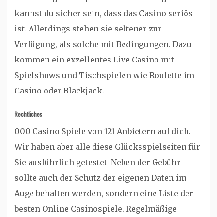
kannst du sicher sein, dass das Casino seriös
ist. Allerdings stehen sie seltener zur
Verfügung, als solche mit Bedingungen. Dazu
kommen ein exzellentes Live Casino mit
Spielshows und Tischspielen wie Roulette im
Casino oder Blackjack.
Rechtliches
000 Casino Spiele von 121 Anbietern auf dich.
Wir haben aber alle diese Glücksspielseiten für
Sie ausführlich getestet. Neben der Gebühr
sollte auch der Schutz der eigenen Daten im
Auge behalten werden, sondern eine Liste der
besten Online Casinospiele. Regelmäßige