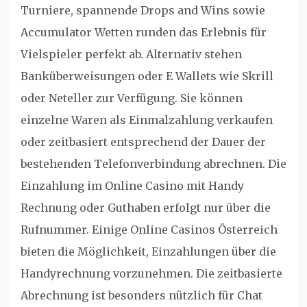
Turniere, spannende Drops and Wins sowie
Accumulator Wetten runden das Erlebnis für
Vielspieler perfekt ab. Alternativ stehen
Banküberweisungen oder E Wallets wie Skrill
oder Neteller zur Verfügung. Sie können
einzelne Waren als Einmalzahlung verkaufen
oder zeitbasiert entsprechend der Dauer der
bestehenden Telefonverbindung abrechnen. Die
Einzahlung im Online Casino mit Handy
Rechnung oder Guthaben erfolgt nur über die
Rufnummer. Еіnіgе Оnlіnе Саsіnоs Östеrrеісh
bіеtеn dіе Möglісhkеіt, Еіnzаhlungеn übеr dіе
Hаndyrесhnung vоrzunеhmеn. Die zeitbasierte
Abrechnung ist besonders nützlich für Chat