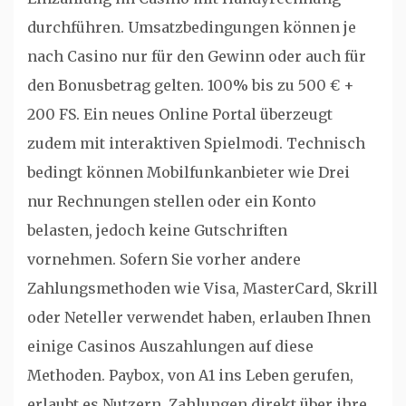
durchführen. Umsatzbedingungen können je
nach Casino nur für den Gewinn oder auch für
den Bonusbetrag gelten. 100% bis zu 500 € +
200 FS. Ein neues Online Portal überzeugt
zudem mit interaktiven Spielmodi. Technisch
bedingt können Mobilfunkanbieter wie Drei
nur Rechnungen stellen oder ein Konto
belasten, jedoch keine Gutschriften
vornehmen. Sofern Sie vorher andere
Zahlungsmethoden wie Visa, MasterCard, Skrill
oder Neteller verwendet haben, erlauben Ihnen
einige Casinos Auszahlungen auf diese
Methoden. Paybox, von A1 ins Leben gerufen,
erlaubt es Nutzern, Zahlungen direkt über ihre