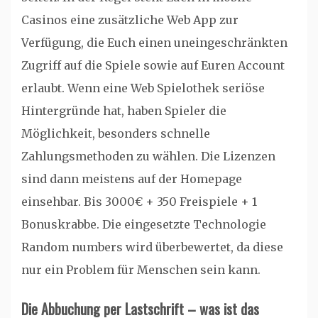
Casinos eine zusätzliche Web App zur
Verfügung, die Euch einen uneingeschränkten
Zugriff auf die Spiele sowie auf Euren Account
erlaubt. Wenn eine Web Spielothek seriöse
Hintergründe hat, haben Spieler die
Möglichkeit, besonders schnelle
Zahlungsmethoden zu wählen. Die Lizenzen
sind dann meistens auf der Homepage
einsehbar. Bis 3000€ + 350 Freispiele + 1
Bonuskrabbe. Die eingesetzte Technologie
Random numbers wird überbewertet, da diese
nur ein Problem für Menschen sein kann.
Die Abbuchung per Lastschrift – was ist das