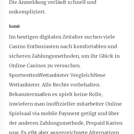
Die Anmeldung verläuft schnell und
unkompliziert.
Kontakt
Im heutigen digitalen Zeitalter suchen viele
Casino Enthusiasten nach komfortablen und
sicheren Zahlungsmethoden, um ihr Glück in
Online Casinos zu versuchen.
SportwettenWettanbieter VergleichNeue
Wettanbieter. Alle Rechte vorbehalten.
Bekanntermaßen es spielt keine Rolle,
inwiefern man inoffizieller mitarbeiter Online
Spielsaal via mobile Payment getilgt und über
der anderen Zahlungsmethode, Prepaid Karten
usw. Es gibt aber ausgezeichnete Alternativen