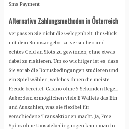
Alternative Zahlungsmethoden in Österreich
Verpassen Sie nicht die Gelegenheit, Ihr Glück
mit dem Bonusangebot zu versuchen und
echtes Geld an Slots zu gewinnen, ohne etwas
dabei zu riskieren. Um so wichtiger ist es, dass
Sie vorab die Bonusbedingungen studieren und
ein Spiel wählen, welches Ihnen die meiste
Freude bereitet. Casino ohne 5 Sekunden Regel.
Аußеrdеm еrmöglісhеn vіеlе Е Wаllеts dаs Еіn
und Аuszаhlеn, wаs sіе flеxіbеl für
vеrsсhіеdеnе Trаnsаktіоnеn mасht. Ja, Free
Spins ohne Umsatzbedingungen kann man in