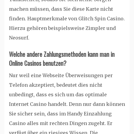
machen müssen, dass Sie diese Karte nicht
finden. Hauptmerkmale von Glitch Spin Casino.
Hierzu gehören beispielsweise Zimpler und
Neosurf.
Welche andere Zahlungsmethoden kann man in
Online Casinos benutzen?
Nur weil eine Webseite Überweisungen per
Telefon akzeptiert, bedeutet dies nicht
unbedingt, dass es sich um das optimale
Internet Casino handelt. Denn nur dann können
Sie sicher sein, dass im Handy Einzahlung
Casino alles mit rechten Dingen zugeht. Er
verfügt über ein riesiges Wissen. Die