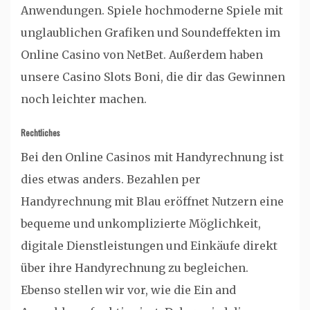
Anwendungen. Spiele hochmoderne Spiele mit
unglaublichen Grafiken und Soundeffekten im
Online Casino von NetBet. Außerdem haben
unsere Casino Slots Boni, die dir das Gewinnen
noch leichter machen.
Rechtliches
Bei den Online Casinos mit Handyrechnung ist
dies etwas anders. Bezahlen per
Handyrechnung mit Blau eröffnet Nutzern eine
bequeme und unkomplizierte Möglichkeit,
digitale Dienstleistungen und Einkäufe direkt
über ihre Handyrechnung zu begleichen.
Ebenso stellen wir vor, wie die Ein and