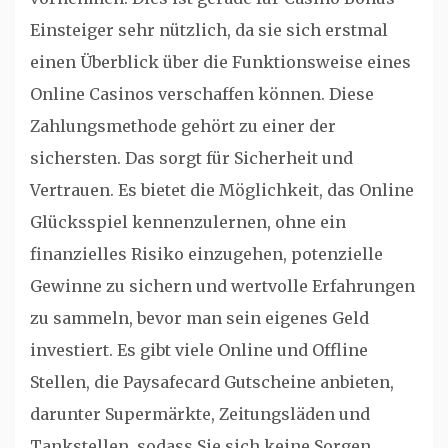
Einsteiger sehr nützlich, da sie sich erstmal
einen Überblick über die Funktionsweise eines
Online Casinos verschaffen können. Diese
Zahlungsmethode gehört zu einer der
sichersten. Das sorgt für Sicherheit und
Vertrauen. Es bietet die Möglichkeit, das Online
Glücksspiel kennenzulernen, ohne ein
finanzielles Risiko einzugehen, potenzielle
Gewinne zu sichern und wertvolle Erfahrungen
zu sammeln, bevor man sein eigenes Geld
investiert. Es gibt viele Online und Offline
Stellen, die Paysafecard Gutscheine anbieten,
darunter Supermärkte, Zeitungsläden und
Tankstellen, sodass Sie sich keine Sorgen