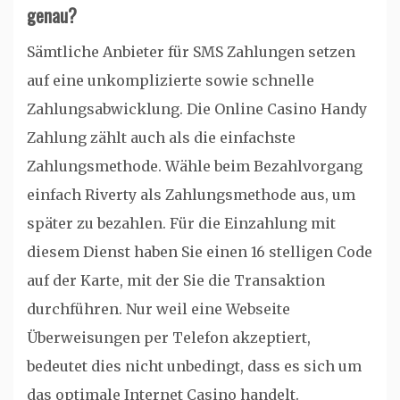
genau?
Sämtliche Anbieter für SMS Zahlungen setzen
auf eine unkomplizierte sowie schnelle
Zahlungsabwicklung. Die Online Casino Handy
Zahlung zählt auch als die einfachste
Zahlungsmethode. Wähle beim Bezahlvorgang
einfach Riverty als Zahlungsmethode aus, um
später zu bezahlen. Für die Einzahlung mit
diesem Dienst haben Sie einen 16 stelligen Code
auf der Karte, mit der Sie die Transaktion
durchführen. Nur weil eine Webseite
Überweisungen per Telefon akzeptiert,
bedeutet dies nicht unbedingt, dass es sich um
das optimale Internet Casino handelt.