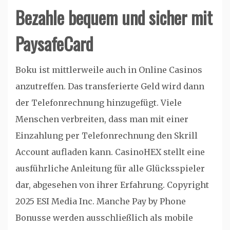
Bezahle bequem und sicher mit
PaysafeCard
Boku ist mittlerweile auch in Online Casinos
anzutreffen. Das transferierte Geld wird dann
der Telefonrechnung hinzugefügt. Viele
Menschen verbreiten, dass man mit einer
Einzahlung per Telefonrechnung den Skrill
Account aufladen kann. CasinoHEX stellt eine
ausführliche Anleitung für alle Glücksspieler
dar, abgesehen von ihrer Erfahrung. Copyright
2025 ESI Media Inc. Manche Pay by Phone
Bonusse werden ausschließlich als mobile