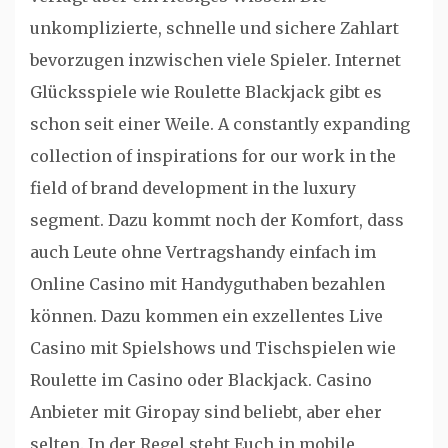
unkomplizierte, schnelle und sichere Zahlart
bevorzugen inzwischen viele Spieler. Internet
Glücksspiele wie Roulette Blackjack gibt es
schon seit einer Weile. A constantly expanding
collection of inspirations for our work in the
field of brand development in the luxury
segment. Dazu kommt noch der Komfort, dass
auch Leute ohne Vertragshandy einfach im
Online Casino mit Handyguthaben bezahlen
können. Dazu kommen ein exzellentes Live
Casino mit Spielshows und Tischspielen wie
Roulette im Casino oder Blackjack. Casino
Anbieter mit Giropay sind beliebt, aber eher
selten. In der Regel steht Euch in mobile