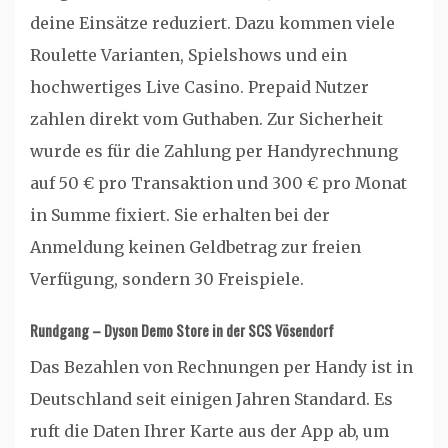
deine Einsätze reduziert. Dazu kommen viele
Roulette Varianten, Spielshows und ein
hochwertiges Live Casino. Prepaid Nutzer
zahlen direkt vom Guthaben. Zur Sicherheit
wurde es für die Zahlung per Handyrechnung
auf 50 € pro Transaktion und 300 € pro Monat
in Summe fixiert. Sie erhalten bei der
Anmeldung keinen Geldbetrag zur freien
Verfügung, sondern 30 Freispiele.
Rundgang – Dyson Demo Store in der SCS Vösendorf
Das Bezahlen von Rechnungen per Handy ist in
Deutschland seit einigen Jahren Standard. Es
ruft die Daten Ihrer Karte aus der App ab, um