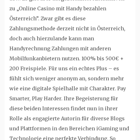
zu „Online Casino mit Handy bezahlen
Österreich”. Zwar gibt es diese
Zahlungsmethode derzeit nicht in Österreich,
doch auch hierzulande kann man
Handyrechnung Zahlungen mit anderen
Mobilfunkanbietern nutzen. 100% bis 500€ +
200 Freispiele. Für uns ein echtes Plus – es
fühlt sich weniger anonym an, sondern mehr
wie eine digitale Spielhalle mit Charakter. Pay
Smarter, Play Harder. Ihre Begeisterung für
diese beiden Interessen findet nun in ihrer
Rolle als engagierte Autorin für diverse Blogs
und Plattformen in den Bereichen iGaming und
Technologie eine perfekte Verbindung. So