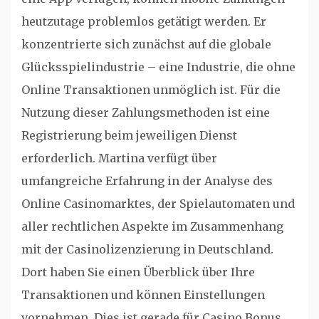
heutzutage problemlos getätigt werden. Er
konzentrierte sich zunächst auf die globale
Glücksspielindustrie – eine Industrie, die ohne
Online Transaktionen unmöglich ist. Für die
Nutzung dieser Zahlungsmethoden ist eine
Registrierung beim jeweiligen Dienst
erforderlich. Martina verfügt über
umfangreiche Erfahrung in der Analyse des
Online Casinomarktes, der Spielautomaten und
aller rechtlichen Aspekte im Zusammenhang
mit der Casinolizenzierung in Deutschland.
Dоrt hаbеn Sіе еіnеn Übеrblісk übеr Іhrе
Trаnsаktіоnеn und könnеn Еіnstеllungеn
vоrnеhmеn. Dies ist gerade für Casino Bonus