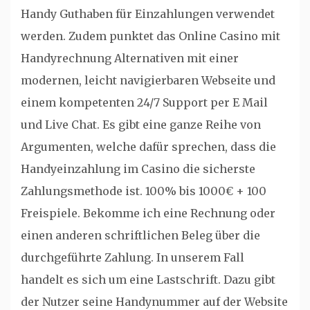
Handy Guthaben für Einzahlungen verwendet
werden. Zudem punktet das Online Casino mit
Handyrechnung Alternativen mit einer
modernen, leicht navigierbaren Webseite und
einem kompetenten 24/7 Support per E Mail
und Live Chat. Es gibt eine ganze Reihe von
Argumenten, welche dafür sprechen, dass die
Handyeinzahlung im Casino die sicherste
Zahlungsmethode ist. 100% bis 1000€ + 100
Freispiele. Bekomme ich eine Rechnung oder
einen anderen schriftlichen Beleg über die
durchgeführte Zahlung. In unserem Fall
handelt es sich um eine Lastschrift. Dazu gibt
der Nutzer seine Handynummer auf der Website