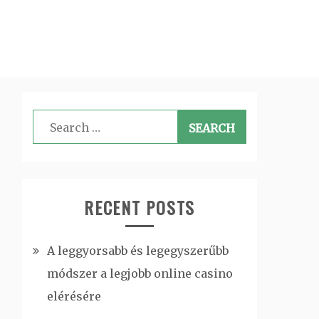
Search
for:
RECENT POSTS
A leggyorsabb és legegyszerűbb
módszer a legjobb online casino
elérésére