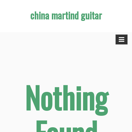
Skip
china martind guitar
to
content
Nothing