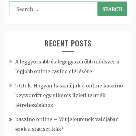
Search
for:
RECENT POSTS
A leggyorsabb és legegyszerűbb módszer a
legjobb online casino elérésére
5 titok: Hogyan használjuk a online kaszino
keyword#t egy sikeres üzleti termék
létrehozásához
kaszino online – Mit jelentenek valójában
ezek a statisztikák?