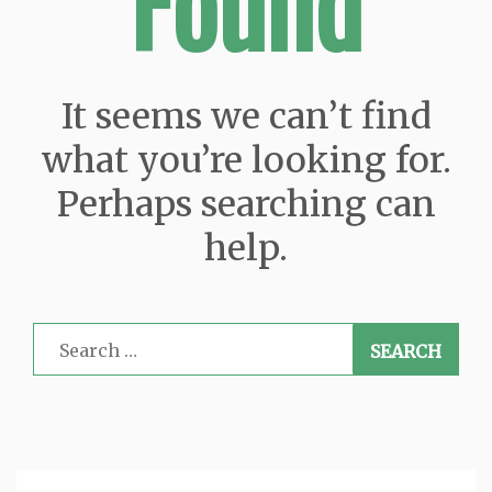
Found
It seems we can’t find
what you’re looking for.
Perhaps searching can
help.
Search
for: