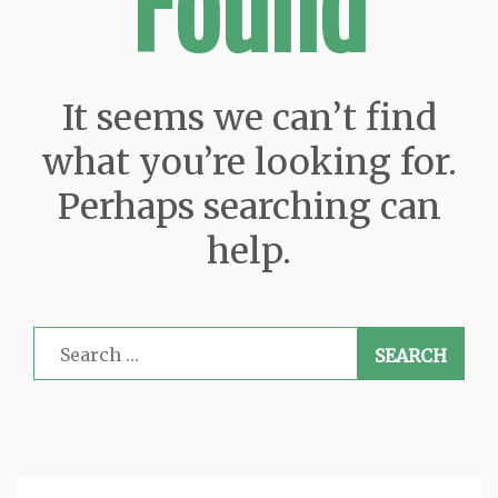
Found
It seems we can’t find
what you’re looking for.
Perhaps searching can
help.
Search
for: