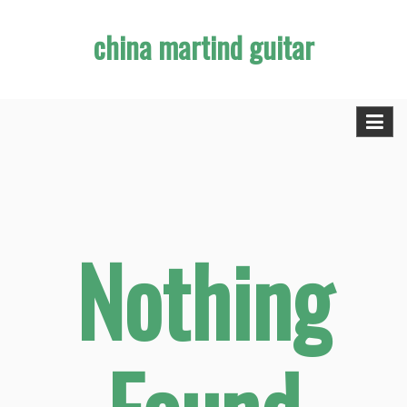
Skip
china martind guitar
to
content
Nothing