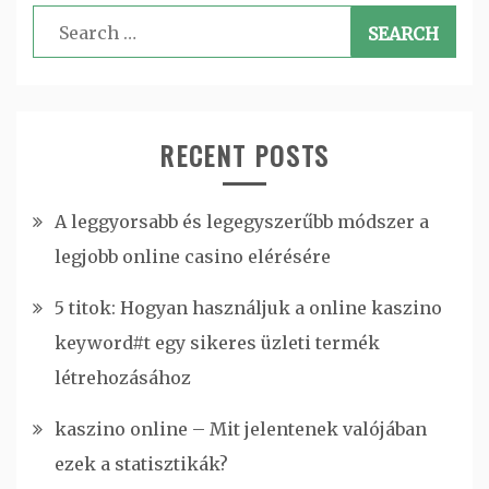
Search
for:
RECENT POSTS
A leggyorsabb és legegyszerűbb módszer a
legjobb online casino elérésére
5 titok: Hogyan használjuk a online kaszino
keyword#t egy sikeres üzleti termék
létrehozásához
kaszino online – Mit jelentenek valójában
ezek a statisztikák?