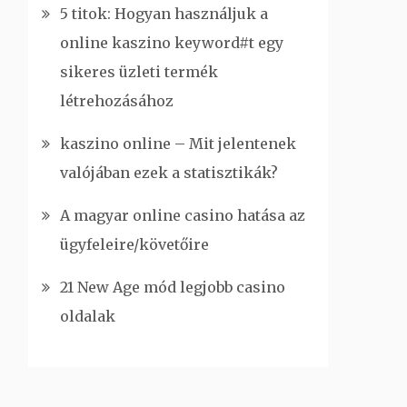
5 titok: Hogyan használjuk a
online kaszino keyword#t egy
sikeres üzleti termék
létrehozásához
kaszino online – Mit jelentenek
valójában ezek a statisztikák?
A magyar online casino hatása az
ügyfeleire/követőire
21 New Age mód legjobb casino
oldalak