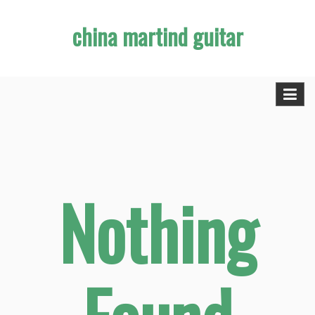
Skip
china martind guitar
to
content
Nothing