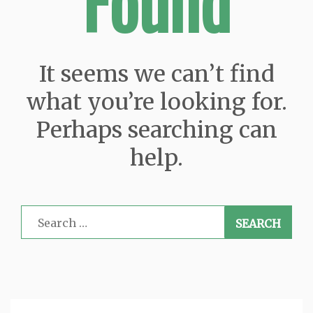
Found
It seems we can’t find
what you’re looking for.
Perhaps searching can
help.
Search
for: