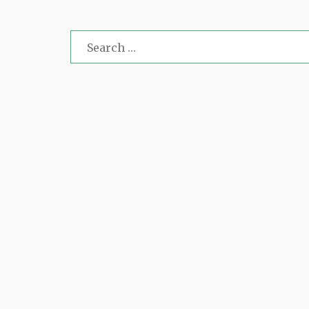
Search
for: