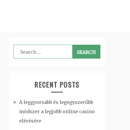
Search
for:
RECENT POSTS
A leggyorsabb és legegyszerűbb
módszer a legjobb online casino
elérésére