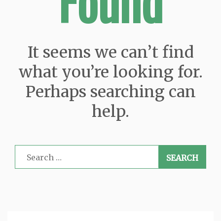
Found
It seems we can’t find
what you’re looking for.
Perhaps searching can
help.
Search
for: