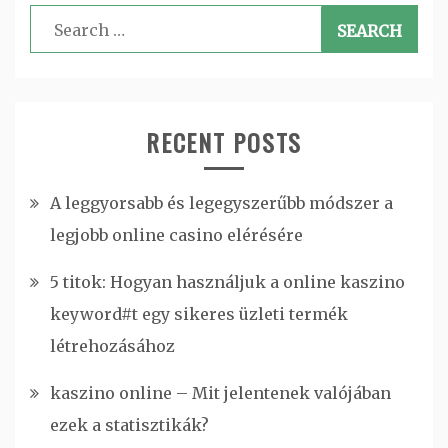
Search
for:
RECENT POSTS
A leggyorsabb és legegyszerűbb módszer a
legjobb online casino elérésére
5 titok: Hogyan használjuk a online kaszino
keyword#t egy sikeres üzleti termék
létrehozásához
kaszino online – Mit jelentenek valójában
ezek a statisztikák?