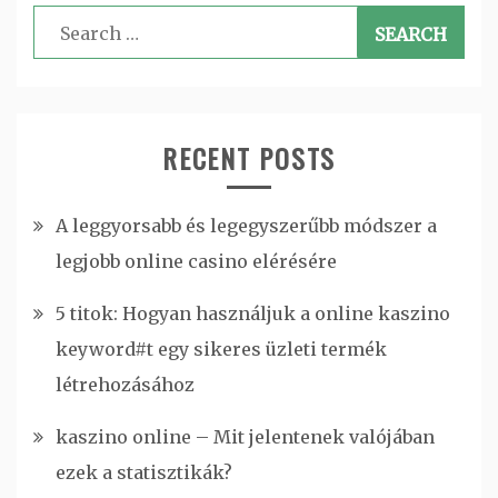
Search
for:
RECENT POSTS
A leggyorsabb és legegyszerűbb módszer a
legjobb online casino elérésére
5 titok: Hogyan használjuk a online kaszino
keyword#t egy sikeres üzleti termék
létrehozásához
kaszino online – Mit jelentenek valójában
ezek a statisztikák?