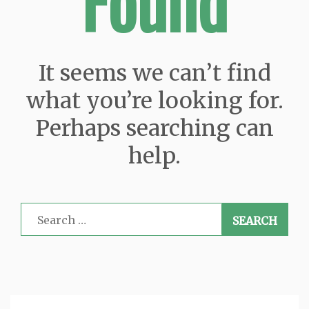
Found
It seems we can’t find
what you’re looking for.
Perhaps searching can
help.
Search
for: