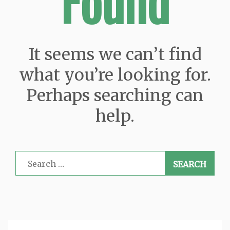
Found
It seems we can’t find
what you’re looking for.
Perhaps searching can
help.
Search
for: