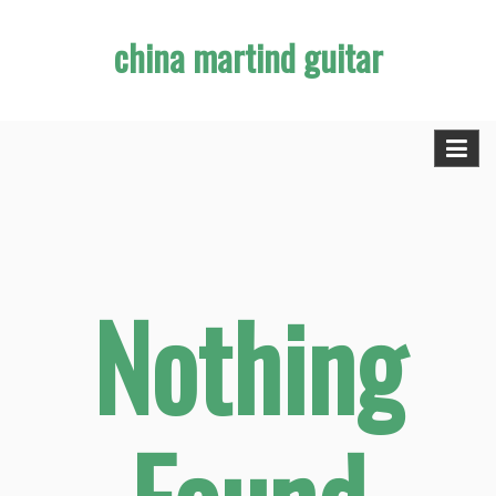
Skip
china martind guitar
to
content
Nothing